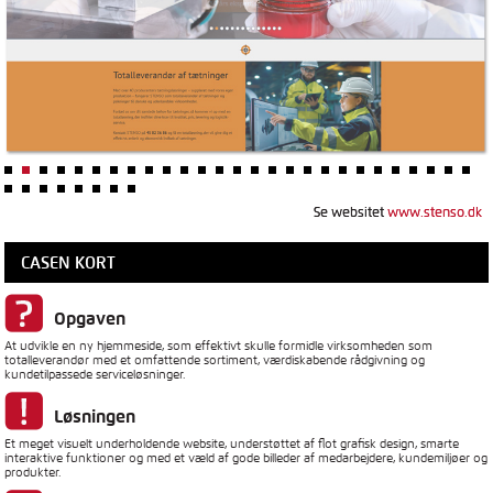
Se websitet
Se websitet
www.stenso.dk
www.stenso.dk
CASEN KORT
Opgaven
At udvikle en ny hjemmeside, som effektivt skulle formidle virksomheden som
totalleverandør med et omfattende sortiment, værdiskabende rådgivning og
kundetilpassede serviceløsninger.
Løsningen
Et meget visuelt underholdende website, understøttet af flot grafisk design, smarte
interaktive funktioner og med et væld af gode billeder af medarbejdere, kundemiljøer og
produkter.