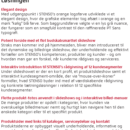
Løsningen
Elegant design
Med udgangspunkt i STENSO's orange logofarve udviklede vi et
elegant design, hvor de grafiske elementer tog afsæt i orange og en
mørk "kølig" blå farve. Som baggrundsfarve valgte vi en lys grå nuance,
der fungerer som en smagfuld kontrast til den raffinerede PT Sans
typografi.
Potent forside med et flot budskabsmættet slideshow
Straks man kommer ind på hjemmesiden, bliver man introduceret til
det dynamiske og billedrige slideshow, der underholdende og effektivt
fortæller om STENSO's kompetencer, produkter og kunder - og om
hvordan man gør en forskel, når kunderne rådgives og serviceres.
Interaktiv introduktion til STENSO's rådgivning af 12 kundesegmenter
Under slideshowet er der en kort profil, et produktslideshow samt et
interaktivt kundesegment-område, der via "mouse-over-ikoner"
formidler, hvad STENSO byder ind med af værdiskabende rådgivning
og konkrete tætningsløsninger i relation til 12 specifikke
kundesegmenter.
Flotte produkt-fotos anvendt i slideshows og i interaktive billed-menuer
De mange produkter er opdelt i kategorier, hvor kunden via
overskuelige billedmenuer nemt og hurtigt kan navigere hen til den
ønskede kategori eller til et specifikt produkt.
Produktsider med links til kataloger, serviceydelser og kontakt
Produktsiderne er opbygget visuelt underholdende, informative og