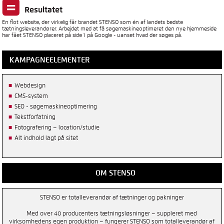
Resultatet
En flot website, der virkelig får brandet STENSO som én af landets bedste
tætningsleverandører. Arbejdet med at få søgemaskineoptimeret den nye hjemmeside
har fået STENSO placeret på side 1 på Google - uanset hvad der søges på.
KAMPAGNEELEMENTER
Webdesign
CMS-system
SEO - søgemaskineoptimering
Tekstforfatning
Fotografering – location/studie
Alt indhold lagt på sitet
OM STENSO
STENSO er totalleverandør af tætninger og pakninger
Med over 40 producenters tætningsløsninger – suppleret med
virksomhedens egen produktion – fungerer STENSO som totalleverandør af