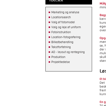
YDELSER
Mål
mind
Marketing og analyse
Bag
Locationsearch
karr
Valg af fotomodel
kund
egen
Valg og leje af uniform
over
Fotoinstruktion
Location-fotografering
Opg
man
Billedbehandling
se, 
Tekstforfatning
der 
AD - layout og rentegning
mul
skul
Produktion
stør
Projektledelse
Lø
Et b
Det 
besk
frem
kun
En 
Til 