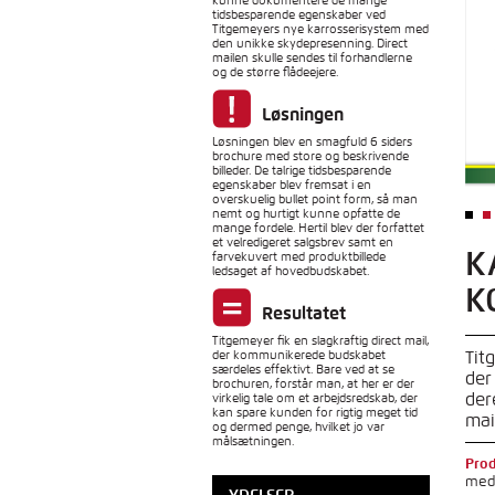
tidsbesparende egenskaber ved
Titgemeyers nye karrosserisystem med
den unikke skydepresenning. Direct
mailen skulle sendes til forhandlerne
og de større flådeejere.
Løsningen
Løsningen blev en smagfuld 6 siders
brochure med store og beskrivende
billeder. De talrige tidsbesparende
egenskaber blev fremsat i en
overskuelig bullet point form, så man
nemt og hurtigt kunne opfatte de
mange fordele. Hertil blev der forfattet
et velredigeret salgsbrev samt en
K
farvekuvert med produktbillede
ledsaget af hovedbudskabet.
K
Resultatet
Titgemeyer fik en slagkraftig direct mail,
der kommunikerede budskabet
Tit
særdeles effektivt. Bare ved at se
der
brochuren, forstår man, at her er der
der
virkelig tale om et arbejdsredskab, der
kan spare kunden for rigtig meget tid
mai
og dermed penge, hvilket jo var
målsætningen.
Prod
med