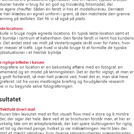
ationer havde vi brug for en god og troværdig fotomodel, der
e agere chauffør. Sådan én fandt vi hos et modelburerau. Dernæst
le han iklædes en egnet uniform i grønt, så den matchede den grønne
enning på lastbilen. Det fik vi så også på plads.
de locations
kulle vi bruge nogle egnede locations. En typisk laste-location samt et
lt bymiljø i centrum af København. Den første fandt vi nemt hos kundens
. Det andet sted var midt på Vesterbrogade skråt over for Føtex, hvor
er masser af trafik. Lige hvad vi skulle bruge til at formidle de typiske
jdssituationer i et hektisk bymiljø.
e rigtige billeder i kassen
otografere on location er en bekostelig affære med en fotograf, en
amemand og en model på lønningslisten. Det er derfor vigtigt, at man er
ig godt forberedt, så man helt præcist ved, hvad det er, man skal have
graferet. Ud fra vores medbragte briefing og forudgående research
e vi nu begynde selve fotograferingen.
sultatet
ffektfuld direct mail
huren blev layoutet med et flot visuelt flow med 4 store og 9 mindre
eder, der siger det hele. Bare ved at se brochuren forstår man, at her er
virkelig tale om et arbejdsredskab, der kan spare slutbrugeren for rigtig
t tid og dermed penge, hvilket jo var målsætningen. Hertil blev der
attet et stærkt salgsbrev, hvor diverse salgsargumenter præsenteredes