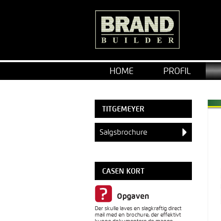
HOME
PROFIL
TITGEMEYER
Salgsbrochure
CASEN KORT
Opgaven
Der skulle laves en slagkraftig direct
mail med en brochure, der effektivt
kunne dokumentere de mange