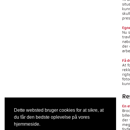
situ
kunn
skul
pres
Egne
Nu s
trav
nabo
der 
arbe
Få d
At f
rekl
rigt
foto
kunn
Re
En e
Dette websted bruger cookies for at sikre, at
Broc
bill
du får den bedste oplevelse på vores
der 
hjemmeside.
mege
forf