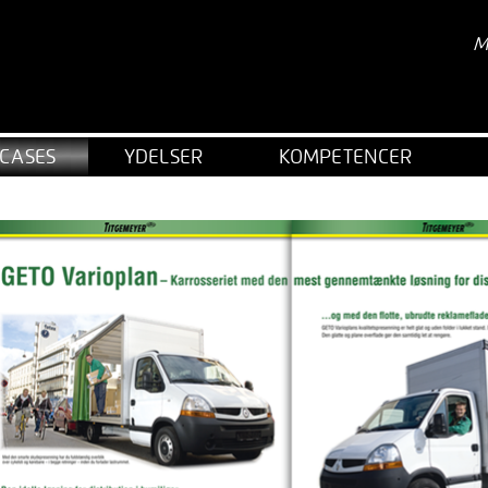
M
CASES
YDELSER
KOMPETENCER