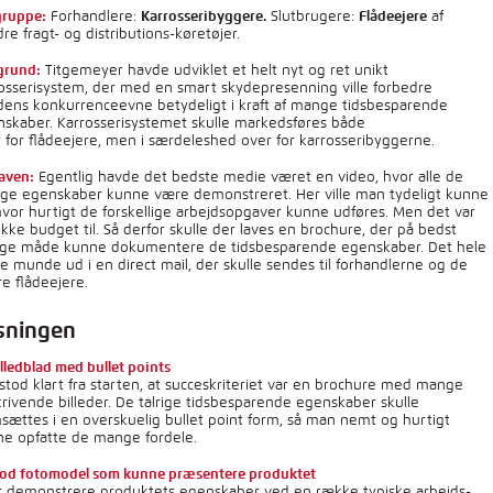
gruppe:
Karrosseribyggere.
Flådeejere
Forhandlere:
Slutbrugere:
af
re fragt- og distributions-køretøjer.
grund:
Titgemeyer havde udviklet et helt nyt og ret unikt
osserisystem, der med en smart skydepresenning ville forbedre
ens konkurrenceevne betydeligt i kraft af mange tidsbesparende
skaber. Karrosserisystemet skulle markedsføres både
 for flådeejere, men i særdeleshed over for karrosseribyggerne.
aven:
Egentlig havde det bedste medie været en video, hvor alle de
ge egenskaber kunne være demonstreret. Her ville man tydeligt kunne
hvor hurtigt de forskellige arbejdsopgaver kunne udføres. Men det var
ikke budget til. Så derfor skulle der laves en brochure, der på bedst
ige måde kunne dokumentere de tidsbesparende egenskaber. Det hele
le munde ud i en direct mail, der skulle sendes til forhandlerne og de
re flådeejere.
sningen
illedblad med bullet points
stod klart fra starten, at succeskriteriet var en brochure med mange
rivende billeder. De talrige tidsbesparende egenskaber skulle
sættes i en overskuelig bullet point form, så man nemt og hurtigt
ne opfatte de mange fordele.
god fotomodel som kunne præsentere produktet
at demonstrere produktets egenskaber ved en række typiske arbejds-